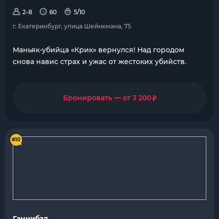
2-8
60
5/10
г. Екатеринбург, улица Шейнкмана, 75
Маньяк-убийца «Крик» вернулся! Над городом
снова навис страх и ужас от жестоких убийств.
₽
Бронировать — от 3 200
#10
Ганнибал