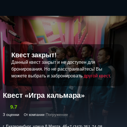
Квест закрыт!
Данный квест закрыт и не доступен для
бронирования. Но не расстраивайтесь! Вы
можете выбрать и забронировать
другой квест
.
Квест «Игра кальмара»
9.7
3 оценки
Погружение
От компании
г. Екатеринбург, улица 8 Марта, 46
+7 (343) 351-74-08