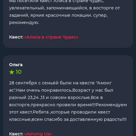
мы посетили квест Алиса в стране чудес,
увлекательный, запоминающийся, в восторге от
заданий, яркие красочные локации. супер,
рекомендую.
Квест:
«Алиса в стране Чудес»
Ольга
10
28 сентября с семьёй были на квесте "Амонг
ас".Нам очень понравилось.Возраст у нас был
разный 23,24 ,13 и совсем взрослые.Все в
восторге,прекрасно провели время!!!Рекомендуем
этот квест.Ребята ,которые проводили квест
классные,всем спасибо за доставленную радость!!!!
Квест:
«Among Us»