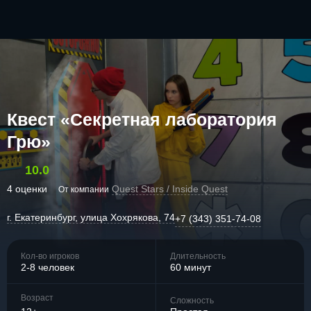
Квест «Секретная лаборатория
Грю»
10.0
4 оценки
Quest Stars / Inside Quest
От компании
г. Екатеринбург, улица Хохрякова, 74
+7 (343) 351-74-08
Кол-во игроков
Длительность
2-8 человек
60 минут
Возраст
Сложность