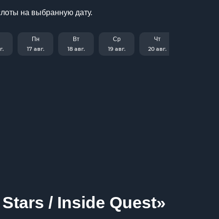
слоты на выбранную дату.
Пн
Вт
Ср
Чт
г.
17 авг.
18 авг.
19 авг.
20 авг.
tars / Inside Quest»