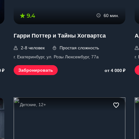
9.4
60 мин.
Гарри Поттер и Тайны Хогвартса
А
2-8 человек
Простая сложность
г. Екатеринбург, ул. Розы Люксембург, 77а
г.
₽
₽
Забронировать
0
от 4 000
Детские, 12+