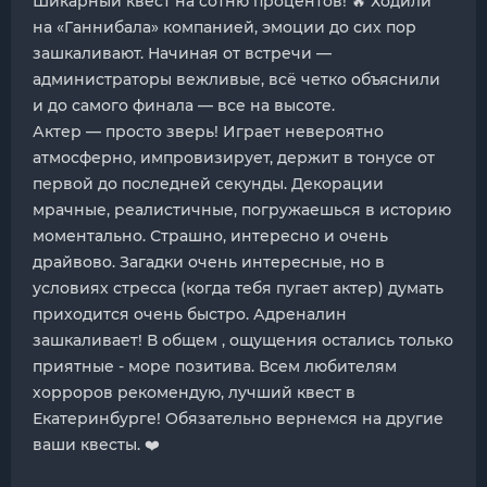
Шикарный квест на сотню процентов! 🔥 Ходили
на «Ганнибала» компанией, эмоции до сих пор
зашкаливают. Начиная от встречи —
администраторы вежливые, всё четко объяснили
и до самого финала — все на высоте.
Актер — просто зверь! Играет невероятно
атмосферно, импровизирует, держит в тонусе от
первой до последней секунды. Декорации
мрачные, реалистичные, погружаешься в историю
моментально. Страшно, интересно и очень
драйвово. Загадки очень интересные, но в
условиях стресса (когда тебя пугает актер) думать
приходится очень быстро. Адреналин
зашкаливает! В общем , ощущения остались только
приятные - море позитива. Всем любителям
хорроров рекомендую, лучший квест в
Екатеринбурге! Обязательно вернемся на другие
ваши квесты. ❤️