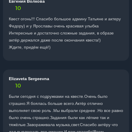
Евгения Волкова
10
Квест огонь!!! Спасибо большое админу Татьяне и актеру
Федору) и у Ярославы очень красивая улыбка
Интересные и достаточно сложные задания, в образе
актёр держался даже после окончания квеста!)
Ждите, придём ещё!)
Elizaveta Sergeevna
10
Были сегодня с подружками на квесте.Очень было
страшно.Я боялась больше всего.Актёр отлично
выполняет свою роль .Мы выбрали среднее .Но все равно
было очень страшно.Задания были как лёгкие так и
тяжёлые.Завораживала музыка,свет.Спасибо актёру что
дал выплеснуть все эмоции.И вам спасибо!Всем