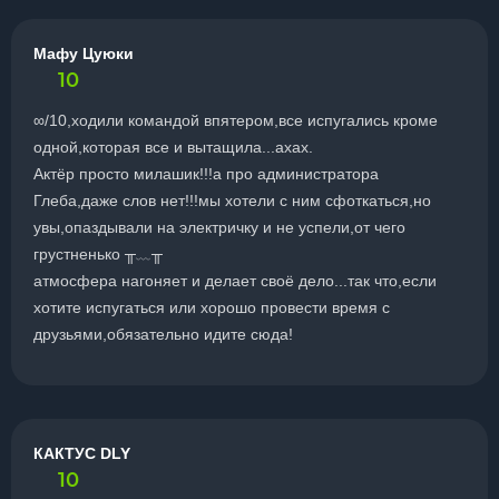
Мафу Цуюки
10
∞/10,ходили командой впятером,все испугались кроме
одной,которая все и вытащила...ахах.
Актëр просто милашик!!!а про администратора
Глеба,даже слов нет!!!мы хотели с ним сфоткаться,но
увы,опаздывали на электричку и не успели,от чего
грустненько ╥﹏╥
атмосфера нагоняет и делает своё дело...так что,если
хотите испугаться или хорошо провести время с
друзьями,обязательно идите сюда!
КАКТУС DLY
10