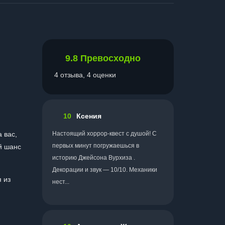
9.8
Превосходно
4 отзыва, 4 оценки
10
Ксения
 вас,
Настоящий хоррор-квест с душой! С
первых минут погружаешься в
й шанс
историю Джейсона Вурхиза .
Декорации и звук — 10/10. Механики
я из
нест...