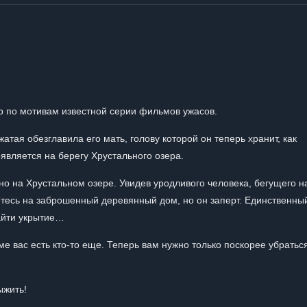
р по мотивам известной серии фильмов ужасов.
атая обезглавила его мать, голову которой он теперь хранит, как
оявляется на берегу Хрустального озера.
 на Хрустальном озере. Увидев уродливого человека, бегущего на
аетесь на заброшенный деревянный дом, но он заперт. Единственны
найти укрытие…
ме вас есть кто-то еще. Теперь вам нужно только поскорее убратьс
ыжить!