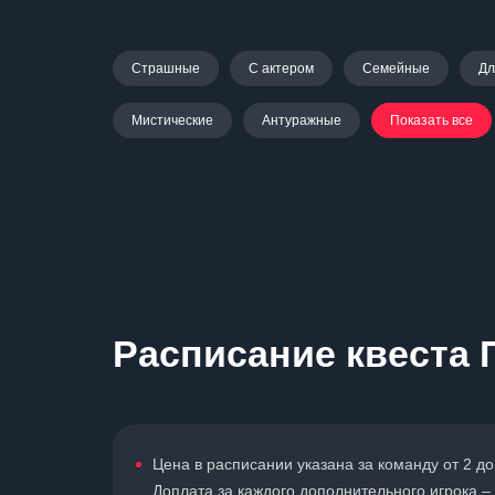
Страшные
С актером
Семейные
Дл
Мистические
Антуражные
Показать все
Расписание квеста 
Цена в расписании указана за команду от 2 до
Доплата за каждого дополнительного игрока – 