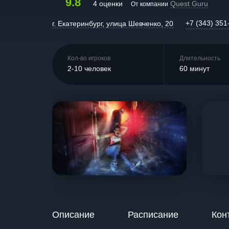
9.8
4 оценки
Quest Guru
От компании
+7 (343) 351
г. Екатеринбург, улица Шевченко, 20
Кол-во игроков
Длительность
2-10 человек
60 минут
Описание
Расписание
Кон