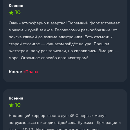
Ксения
10
Очень атмосферно и азартно! Тюремный форт встречает
мраком и кучей замков. Головоломки разнообразные: от
поиска ключей до взлома электроники. Есть отсылки к
старой телеигре — фанатам зайдёт на ура. Прошли
вчетвером, пару раз зависали, но справились. Эмоции —
море. Огромное спасибо организаторам!
Квест:
«План»
Ксения
10
Настоящий хоррор-квест с душой! С первых минут
погружаешься в историю Джейсона Вурхиза . Декорации и
звук — 10/10. Механики нестандартные: нужно