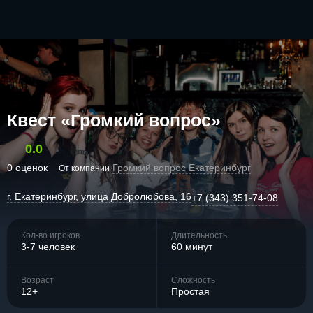
Квест «Громкий вопрос»
0.0
0 оценок
Громкий вопрос Екатеринбург
От компании
г. Екатеринбург, улица Добролюбова, 16
+7 (343) 351-74-08
Кол-во игроков
Длительность
3-7 человек
60 минут
Возраст
Сложность
12+
Простая