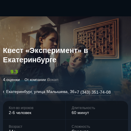
Квест «Эксперимент» в
Екатеринбурге
9.3
4 оценки
Локап
От компании
г. Екатеринбург, улица Малышева, 36
+7 (343) 351-74-08
Кол-во игроков
Длительность
2-6 человек
60 минут
Возраст
Сложность