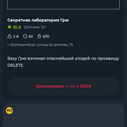
Секретная лаборатория Грю
10.0
Детские, 12+
2-8
60
6/10
г. Екатеринбург, улица Хохрякова, 74
Базу Грю взломал опаснейший злодей по прозвищу
DELETE.
₽
Бронировать — от 4 000
#22