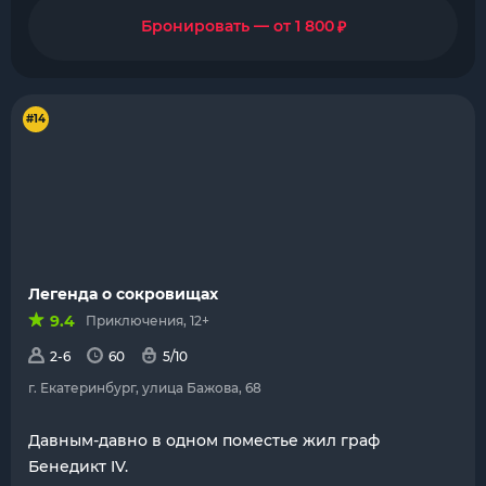
₽
Бронировать — от 1 800
#14
Легенда о сокровищах
9.4
Приключения, 12+
2-6
60
5/10
г. Екатеринбург, улица Бажова, 68
Давным-давно в одном поместье жил граф
Бенедикт IV.