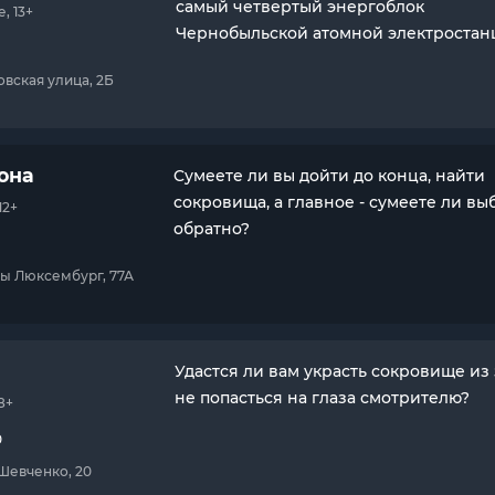
самый четвертый энергоблок
, 13+
Чернобыльской атомной электростан
овская улица, 2Б
она
Cумеете ли вы дойти до конца, найти
сокровища, а главное - сумеете ли вы
12+
обратно?
озы Люксембург, 77А
Удастся ли вам украсть сокровище из 
не попасться на глаза смотрителю?
8+
0
 Шевченко, 20