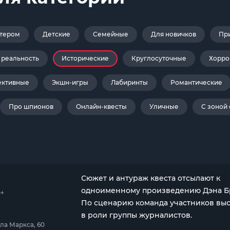
ктером
Детские
Семейные
Для новичков
Пр
 реальность
Исторические
Круглосуточные
Хорро
ективные
Экшн-игры
Лабиринты
Романтические
Про шпионов
Онлайн-квесты
Уличные
С зоной
Сюжет и антураж квеста отсылают к
одноименному произведению Дэна Б
0+
По сценарию команда участников выс
в роли группы журналистов.
рла Маркса, 60