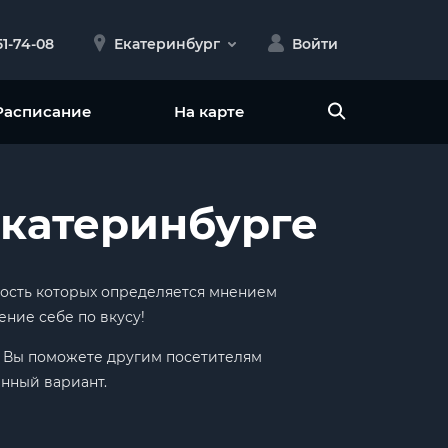
51-74-08
Екатеринбург
Войти
Расписание
На карте
Екатеринбурге
рность которых определяется мнением
ние себе по вкусу!
ак Вы поможете другим посетителям
енный вариант.