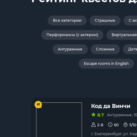
Все категории
Страшные
С а
Перформансы (с актером)
Виртуальная
Антуражные
Сложные
Дет
Escape rooms in English
#1
Код да Винчи
8.7
Антуражные, 1
2-8
60
5/10
г. Екатеринбург, ул. Ка