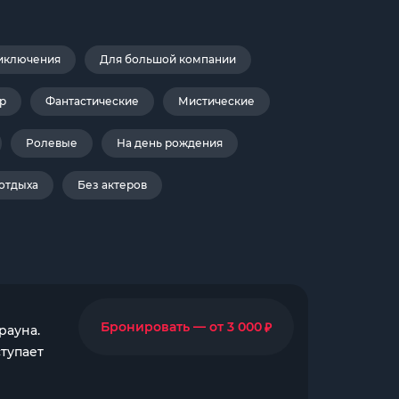
иключения
Для большой компании
р
Фантастические
Мистические
Ролевые
На день рождения
 отдыха
Без актеров
₽
Бронировать — от 3 000
рауна.
тупает