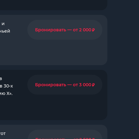
 и
₽
Бронировать — от 2 000
 чьей
в
₽
Бронировать — от 3 000
в 30-х
ю Х».
тот