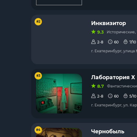
#2
Инквизитор
9.3
Исторические, 
2-8
60
7/10
г. Екатеринбург, улица
#3
Лаборатория Х
8.7
Фантастические
2-8
60
5/10
г. Екатеринбург, ул. Ка
#4
Чернобыль