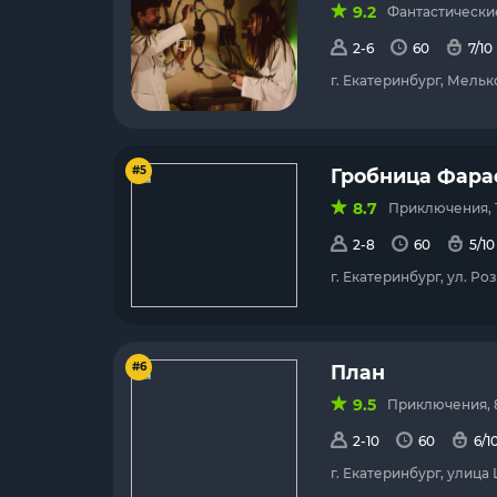
9.2
Фантастические
2-6
60
7/10
г. Екатеринбург, Мельк
#5
Гробница Фара
8.7
Приключения, 
2-8
60
5/10
г. Екатеринбург, ул. Р
#6
План
9.5
Приключения, 
2-10
60
6/1
г. Екатеринбург, улица