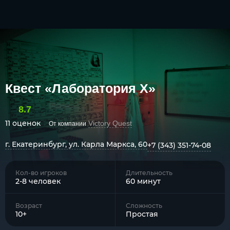
Квест «Лаборатория Х»
8.7
11 оценок
Victory Quest
От компании
г. Екатеринбург, ул. Карла Маркса, 60
+7 (343) 351-74-08
Кол-во игроков
Длительность
2-8 человек
60 минут
Возраст
Сложность
10+
Простая