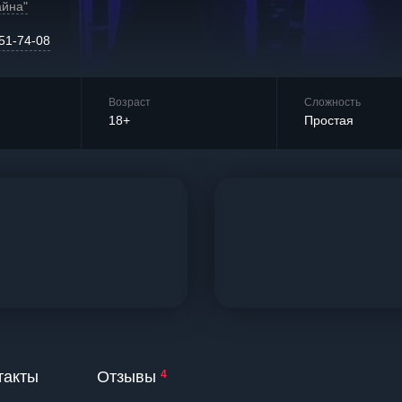
айна"
351-74-08
Возраст
Сложность
18+
Простая
такты
Отзывы
4