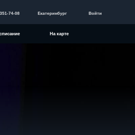
 351-74-08
Екатеринбург
Войти
списание
На карте