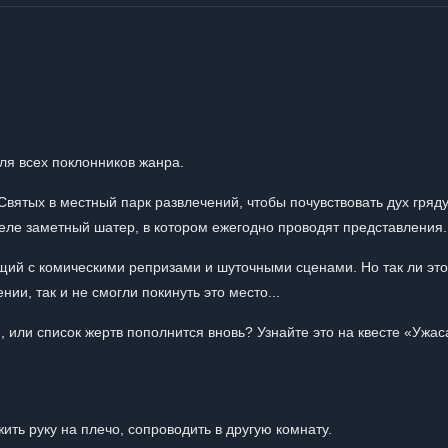
ля всех поклонников жанра.
 Святых в местный парк развлечений, чтобы почувствовать дух гряд
 еле заметный шатер, в котором ежегодно проводят представления.
ющий с комическими репризами и шуточными сценами. Но так ли эт
ии, так и не смогли покинуть это место...
, или список жертв пополнится вновь? Узнайте это на квесте «Уж
жить руку на плечо, сопроводить в другую комнату.