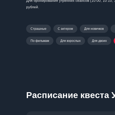
Для бронирования утренних сеансов (10:00, 10:10, 
рублей.
Страшные
С актером
Для новичков
По фильмам
Для взрослых
Для двоих
Расписание квеста