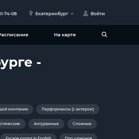
51-74-08
Екатеринбург
Войти
Расписание
На карте
урге -
шой компании
Перформансы (с актером)
стические
Антуражные
Сложные
Escape rooms in English
Про шпионов