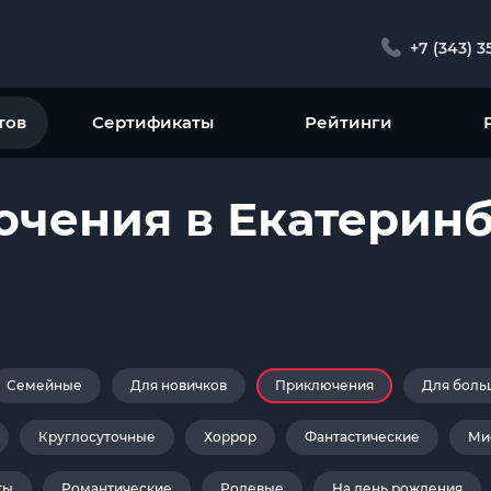
+7 (343) 3
тов
Сертификаты
Рейтинги
чения в Екатеринб
Семейные
Для новичков
Приключения
Для боль
Круглосуточные
Хоррор
Фантастические
Ми
ты
Романтические
Ролевые
На день рождения