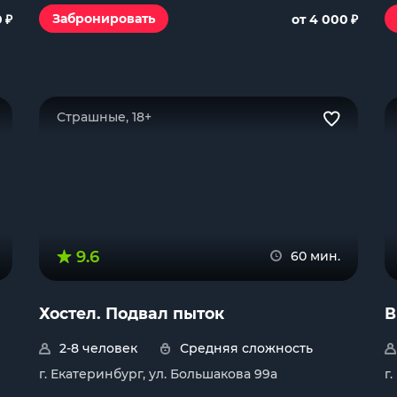
₽
₽
Забронировать
0
от 4 000
Страшные, 18+
9.6
60 мин.
Хостел. Подвал пыток
В
2-8 человек
Средняя сложность
г. Екатеринбург, ул. Большакова 99а
г