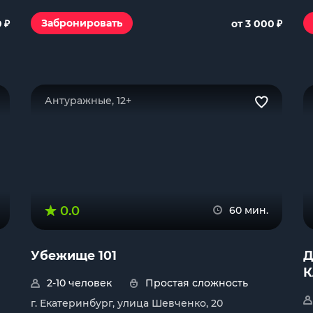
₽
₽
Забронировать
0
от 3 000
Антуражные, 12+
0.0
60 мин.
Убежище 101
Д
К
2-10 человек
Простая сложность
г. Екатеринбург, улица Шевченко, 20