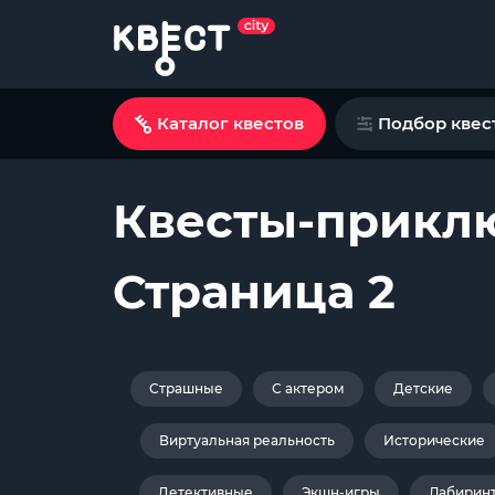
Каталог квестов
Подбор квес
Квесты-приклю
Страница 2
Страшные
С актером
Детские
Виртуальная реальность
Исторические
Детективные
Экшн-игры
Лабирин