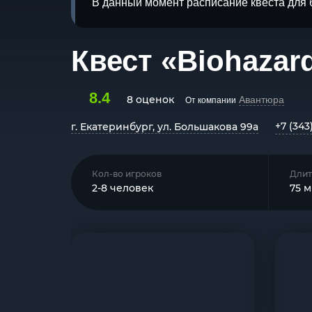
В данный момент расписание квеста для 
Квест «Biohazar
8.4
8 оценок
Авантюра
От компании
+7 (343
г. Екатеринбург, ул. Большакова 99а
Кол-во игроков
Длит
2-8 человек
75 