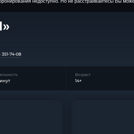
бронирования недоступно. Но не расстраивайтесь! Вы мож
d»
) 351-74-08
ельность
Возраст
минут
14+