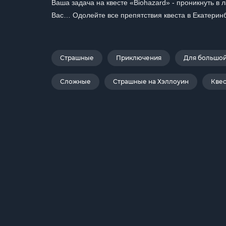
Ваша задача на квесте «Biohazard» - проникнуть в
Вас… Одолейте все препятствия квеста в Екатеринб
Страшные
Приключения
Для большо
Сложные
Страшные на Хэллоуин
Кве