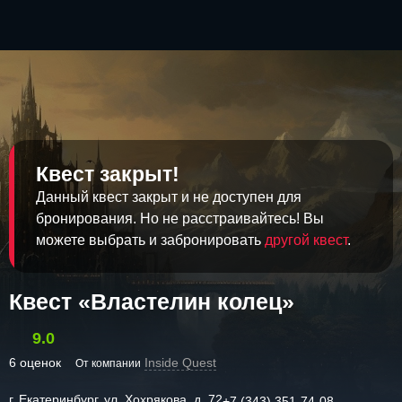
Квест закрыт!
Данный квест закрыт и не доступен для
бронирования. Но не расстраивайтесь! Вы
можете выбрать и забронировать
другой квест
.
Квест «Властелин колец»
9.0
6 оценок
Inside Quest
От компании
г. Екатеринбург, ул. Хохрякова, д. 72
+7 (343) 351-74-08