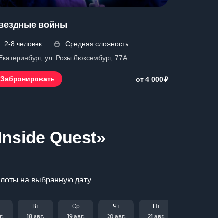
вездные войны
2-8 человек
Средняя сложность
 Екатеринбург, ул. Розы Люксембург, 77А
₽
Забронировать
от 4 000
Inside Quest»
слоты на выбранную дату.
Вт
Ср
Чт
Пт
г.
18 авг.
19 авг.
20 авг.
21 авг.