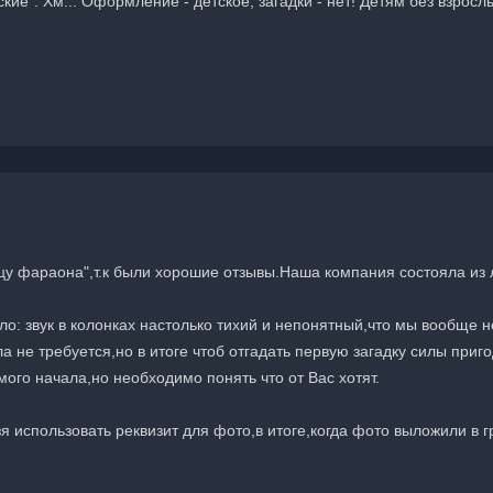
ие". Хм... Оформление - детское, загадки - нет! Детям без взросл
ицу фараона",т.к были хорошие отзывы.Наша компания состояла из
ло: звук в колонках настолько тихий и непонятный,что мы вообще 
 не требуется,но в итоге чтоб отгадать первую загадку силы приг
ого начала,но необходимо понять что от Вас хотят.
я использовать реквизит для фото,в итоге,когда фото выложили в 