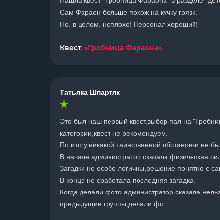
Нашла квест "Гробница Фараона" в разделе "детск
Сам Фараон больше похож на кучку грязи.
Но, в целом, неплохо! Персонал хороший!
Квест:
«Гробница Фараона»
Татьяна Шпартяк
Это был наш первый квест,выбор пал на "Гробн
категории,квест не рекомендуем.
По итогу,никакой таинственной обстановки не бы
В начале администратор сказала физическая сила
Загадки не особо логичны,решение понятно с сам
В конце не сработала последняя загадка.
Когда делали фото администратор сказала нельз
предыдущие группы,делали фот...