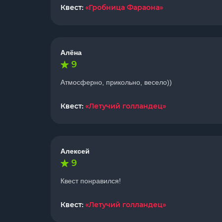
Квест:
«Гробница Фараона»
Алёна
9
Атмосферно, прикольно, весело))
Квест:
«Летучий голландец»
Алексей
9
Квест понравился!
Квест:
«Летучий голландец»