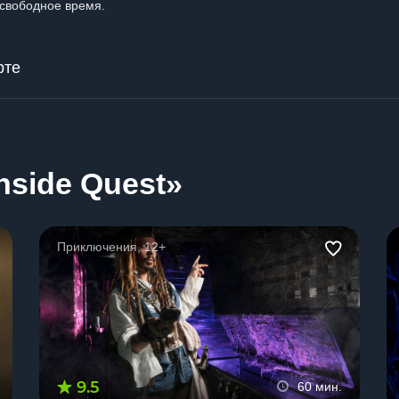
свободное время.
рте
nside Quest»
Приключения, 12+
9.5
60 мин.