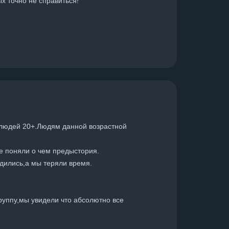
ых точно не справиться!
 людей 20+.Людям данной возрастной
не поняли о чем предыстория.
одились,а мы теряли время.
группу,мы увидели что абсолютно все