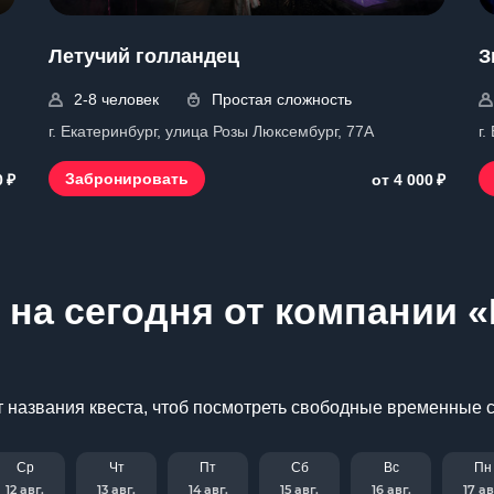
Летучий голландец
З
2-8 человек
Простая сложность
г. Екатеринбург, улица Розы Люксембург, 77А
г.
₽
₽
Забронировать
0
от 4 000
на сегодня от компании «
 названия квеста, чтоб посмотреть свободные временные 
Ср
Чт
Пт
Сб
Вс
Пн
12 авг.
13 авг.
14 авг.
15 авг.
16 авг.
17 ав