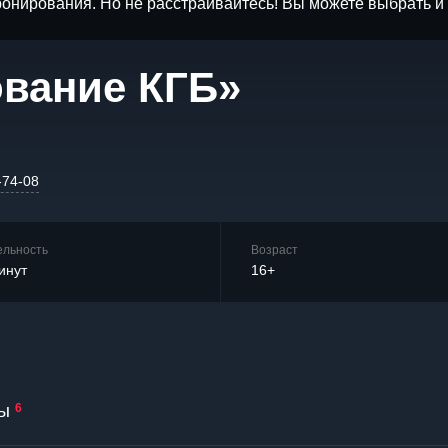
бронирования. Но не расстраивайтесь! Вы можете выбрать 
ование КГБ»
-74-08
ельность
Возраст
инут
16+
ы
6