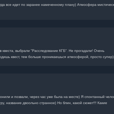
гда все идет по заранее намеченному плану) Атмосфера мистичес
в квеста, выбрали "Расследование КГБ". Не прогадали! Очень
дишь квест, тем больше проникаешься атмосферой, просто супер)
вонили и позвали, через час уже была на месте) Я спонтанный чело
ру, название двоольно странное) Но блин, какой сюжет!!! Какие