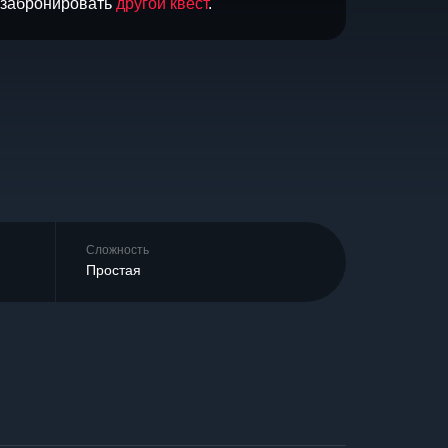
и забронировать
другой квест
.
Сложность
Простая