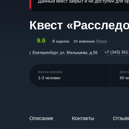
Данный квест закрыт и не доступен для 
Квест «Расслед
9.6
8 оценок
Локап
От компании
+7 (343) 351
г. Екатеринбург, ул. Малышева, д.56
Кол-во игроков
Длит
1-3 человек
60 м
Описание
Контакты
Отзыв