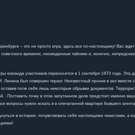
инбурге – это не просто игра, здесь все по-настоящему! Вас ждет
 советского времени, неожиданные тайники и, конечно, непредска
гры команда участников переносится в 1 сентября 1973 года. Эта д
.И. Ленина был совершен теракт. Неизвестный проник в зал вместе с
 оставив поле себя лишь некоторые обрывки документов. Террорис
кой…Поставить точку в этом запутанном деле предстоит именно ва
 все вопросы нужно искать в в опечатанной квартире бывшего аген
унуться в историю, почувствовать себя настоящими чекистами, а е
циями!