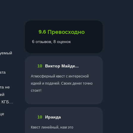
9.6
Превосходно
6 отзывов, 8 оценок
зуемый
10
Виктор Майде...
ата
Атмосферный квест с интересной
идеей и подачей. Своих денег точно
та не
стоит!
шей
та КГБ…
ще
10
Ираида
Квест линейный, нам это