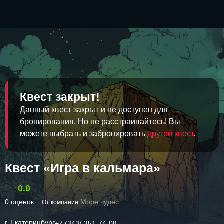
Квест закрыт!
Данный квест закрыт и не доступен для
бронирования. Но не расстраивайтесь! Вы
можете выбрать и забронировать
другой квест
.
Квест «Игра в кальмара»
0.0
0 оценок
Море чудес
От компании
г. Екатеринбург
+7 (343) 351-74-08