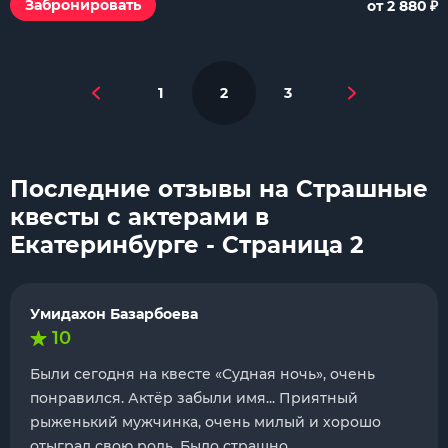
₽
Забронировать
от 2 880
1
2
3
Последние отзывы на Страшные
квесты с актерами в
Екатеринбурге - Страница 2
Умидахон Базарбоева
10
Были сегодня на квесте «Судная ночь», очень
понравился. Актёр забыли имя... Приятный
рыженький мужчинка, очень милый и хорошо
отыграл свою роль. Было страшно.