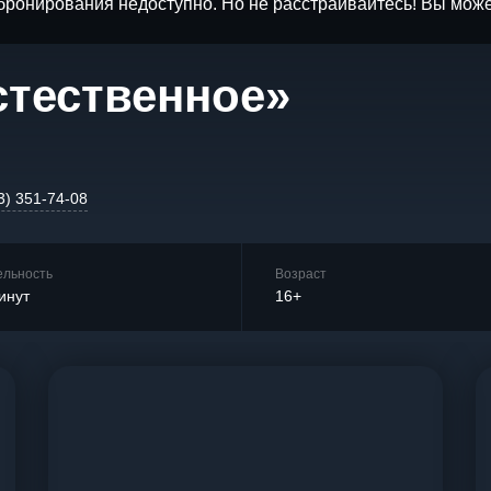
бронирования недоступно. Но не расстраивайтесь! Вы мож
стественное»
3) 351-74-08
ельность
Возраст
инут
16+