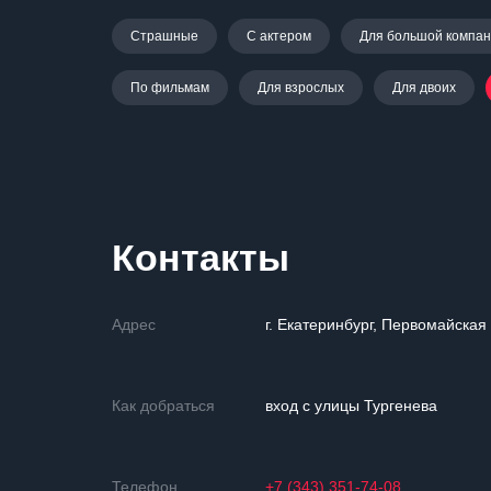
Страшные
С актером
Для большой компа
По фильмам
Для взрослых
Для двоих
Контакты
Адрес
г. Екатеринбург, Первомайская
Как добраться
вход с улицы Тургенева
Телефон
+7 (343) 351-74-08