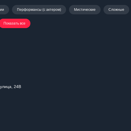
нии
Перформансы (с актером)
Мистические
Сложные
Показать все
 улица, 24В