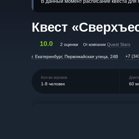
В данный момент расписание квеста для 
Квест «Сверхъе
10.0
2 оценки
Quest Stars
От компании
+7 (34
г. Екатеринбург, Первомайская улица, 24В
Кол-во игроков
Длит
1-8 человек
60 м