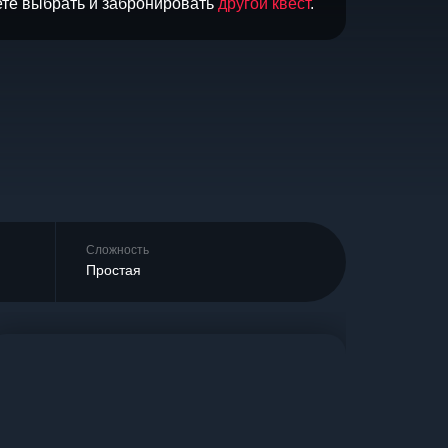
ете выбрать и забронировать
другой квест
.
Сложность
Простая