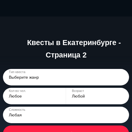
Квесты в Екатеринбурге -
Страница 2
Тип квеста
Выберите жанр
Кол-во чел.
Возраст
Любое
Любой
Сложность
Любая