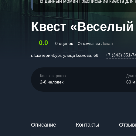
В данный момент расписание квеста для 
Квест «Веселый
0.0
0 оценок
Локап
От компании
+7 (343) 351-7
г. Екатеринбург, улица Бажова, 68
Кол-во игроков
Длит
2-8 человек
60 м
Описание
Контакты
Отзыв