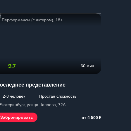
Перформансы (с актером), 18+
Перформ
9.7
8.6
60 мин.
оследнее представление
Кровав
2-8 человек
Простая сложность
1-8 чел
 Екатеринбург, улица Чапаева, 72А
г. Екатери
₽
Забронировать
Заброн
от 4 500