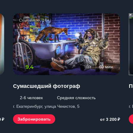
Семейные, 14+
9.4
60 мин.
Сумасшедший фотограф
П
2-6 человек
Средняя сложность
г. Екатеринбург, улица Чекистов, 5
г.
₽
₽
Забронировать
0
от 3 200