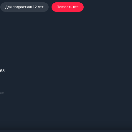
Для подростков 12 лет
Показать все
 68
о»