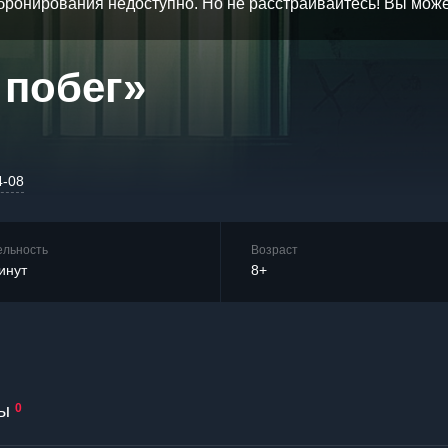
бронирования недоступно. Но не расстраивайтесь! Вы мож
 побег»
4-08
ельность
Возраст
инут
8+
ы
0