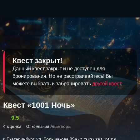
Квест закрыт!
Данный квест закрыт и не доступен для
бронирования. Но не расстраивайтесь! Вы
можете выбрать и забронировать
другой квест
.
Квест «1001 Ночь»
9.5
4 оценки
Авантюра
От компании
г. Екатеринбург, ул. Большакова 99а
+7 (343) 351-74-08