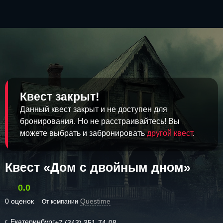
Квест закрыт!
Данный квест закрыт и не доступен для
бронирования. Но не расстраивайтесь! Вы
можете выбрать и забронировать
другой квест
.
Квест «Дом с двойным дном»
0.0
0 оценок
Questime
От компании
г. Екатеринбург
+7 (343) 351-74-08