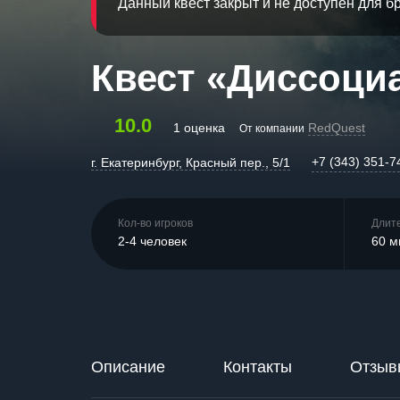
Данный квест закрыт и не доступен для 
Квест «Диссоци
10.0
1 оценка
RedQuest
От компании
+7 (343) 351-7
г. Екатеринбург, Красный пер., 5/1
Кол-во игроков
Длит
2-4 человек
60 м
Описание
Контакты
Отзыв