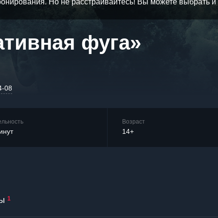
бронирования. Но не расстраивайтесь! Вы можете выбрать 
ативная фуга»
4-08
ельность
Возраст
инут
14+
ы
1