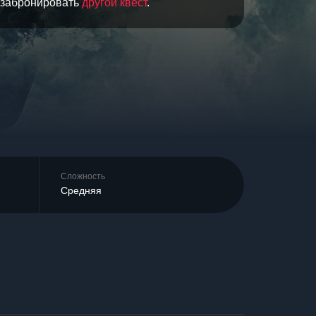
и забронировать
другой квест
.
Сложность
Средняя