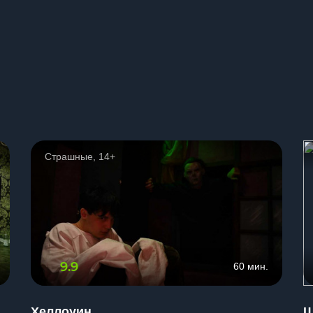
ы
Страшные, 14+
9.9
60 мин.
Хеллоуин
Ш