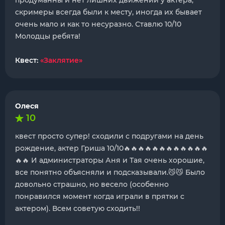
продуманны и нет лишних движений у актера,
скримеры всегда были к месту, иногда их бывает
очень мало и как то несуразно. Ставлю 10/10
Молодцы ребята!
Квест:
«Заклятие»
Олеся
10
квест просто супер! сходили с подругами на день
рождение, актер Гриша 10/10🔥🔥🔥🔥🔥🔥🔥🔥🔥🔥🔥🔥
🔥🔥 И администраторы Аня и Тая очень хорошие,
все понятно объясняли и подсказывали.😼😼 Было
довольно страшно, но весело (особенно
понравился момент когда играли в прятки с
актером). Всем советую сходить!!