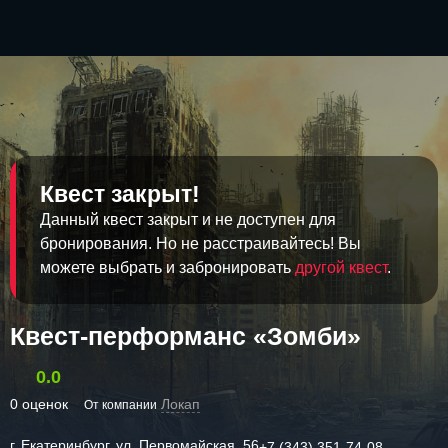
Квест закрыт!
Данный квест закрыт и не доступен для
бронирования. Но не расстраивайтесь! Вы
можете выбрать и забронировать
другой квест
.
Квест-перформанс «Зомби»
0.0
0 оценок
Локап
От компании
г. Екатеринбург, ул. Первомайская, 56
+7 (343) 351-74-08