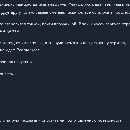
елились шепнуть ее имя в темноте. Старые дома ветшали, свечи га
 друг другу только самые смелые. Кажется, все осталось в прошло
становится тонкой, почти прозрачной. В таких часах зеркала от
се еще там.
е молодость и силу. Та, что научилась жить по ту сторону зеркала, в
а ждет. Всегда ждет.
ачинает слушать.
 ее имя…
сти за руку, поднять и опустить на подготовленную поверхность.