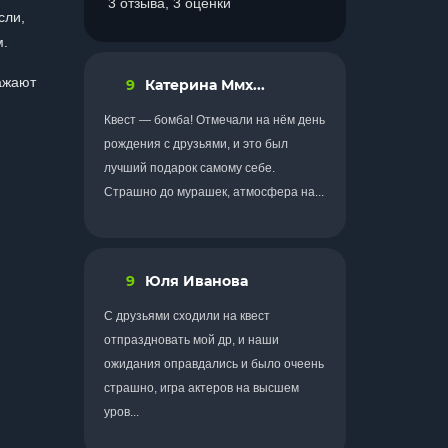
3 отзыва, 3 оценки
сли,
м.
ражают
9
Катерина Ммх...
Квест — бомба! Отмечали на нём день
рождения с друзьями, и это был
лучший подарок самому себе.
Страшно до мурашек, атмосфера на...
9
Юля Иванова
С друзьями сходили на квест
отпраздновать мой др, и наши
ожидания оправдались и было очеень
страшно, игра актеров на высшем
уров...