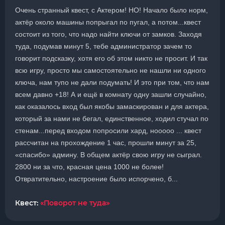
Очень странный квест, с Актером! НО! Начало было норм,
актёр около машины попрыгал по пугал, а потом...квест
состоит из того, что надо найти ключи от замков. Заходя
туда, подумав минут 5, тебе администратор зачем то
говорит подсказку, хотя его об этом никто не просит. И так
всю игру, просто мы самостоятельно не нашли ни одного
ключа, нам тупо не дали подумать! И это при том, что нам
всем давно +18! А и ещё в комнату одну зашли случайно,
как оказалось вход был якобы замаскирован и для актера,
который за нами не бегал, единственное, ходил стучал по
стенам...перед входом попросили хард, нооооо ... квест
рассчитан на прохождение 1 час, прошли минут за 25,
«спасибо» админу. В общем актёр свою игру не сыграл.
2800 ни за что, красная цена 1000 не более!
Отвратительно, настроение было испорчено, б...
Квест:
«Поворот не туда»