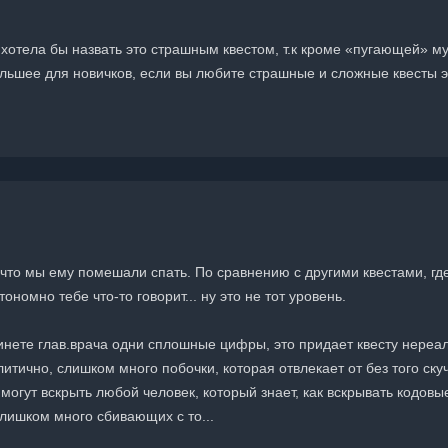
не хотела бы назвать это страшным квестом, т.к кроме «пугающей» м
ольшее для новичков, если вы любите страшные и сложные квесты эт
что мы ему помешали спать. По сравнению с другими квестами, где
номно тебе что-то говорит... ну это не тот уровень.
нете глав.врача одни сплошные цифры, это придает квесту нереал
итично, слишком много побочки, которая отвлекает от без того скуч
могут вскрыть любой человек, который знает, как вскрывать кодов
Слишком много сбивающих с то...