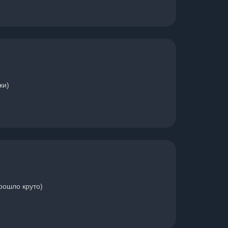
ки)
рошло круто)