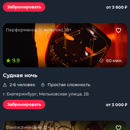
₽
Забронировать
от 3 600
Перформансы (с актером), 18+
9.9
60 мин.
Судная ночь
2-6 человек
Простая сложность
г. Екатеринбург, Мельковская улица, 2Б
₽
Забронировать
от 3 000
Фантастические, 13+