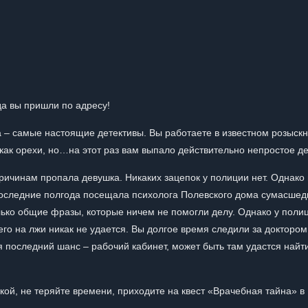
да вы пришли по адресу!
 – самые настоящие детективы. Вы работаете в известном розыск
как орехи, но…на этот раз вам выпало действительно непростое де
ричинам пропала девушка. Никаких зацепок у полиции нет. Однако
, последние полгода посещала психолога Полевского дома сумасшед
лько общие фразы, которые ничем не помогли делу. Однако у полиц
 его на лжи никак не удается. Вы долгое время следили за доктором
я последний шанс – рабочий кабинет, может быть там удастся найти
кой, не теряйте времени, приходите на квест «Врачебная тайна» в