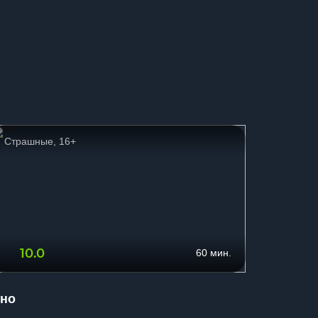
Страшные, 16+
Страшн
10.0
7.8
60 мин.
но
Бойня