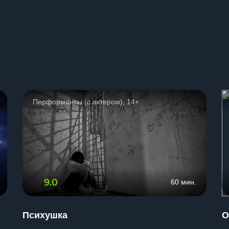
ы
Перформансы (с актером), 14+
9.0
60 мин.
Психушка
О