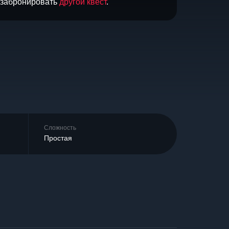
и забронировать
другой квест
.
Сложность
Простая