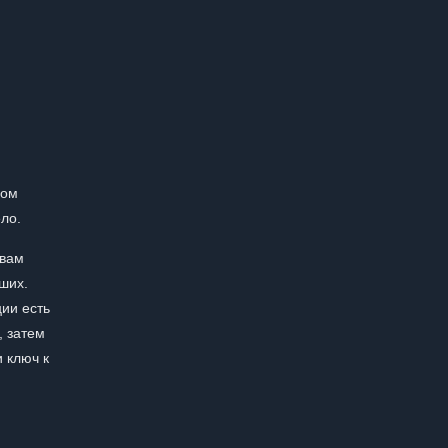
ном
ло.
 вам
ших.
ии есть
, затем
 ключ к