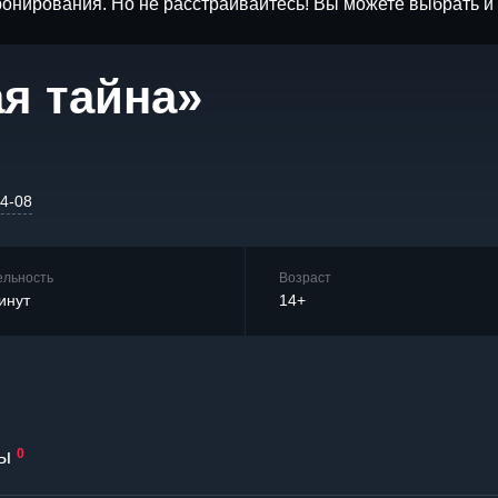
бронирования. Но не расстраивайтесь! Вы можете выбрать 
я тайна»
74-08
ельность
Возраст
инут
14+
ы
0