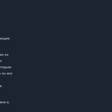
вающее
ин из
л
которым
е он мог
а
мок и,