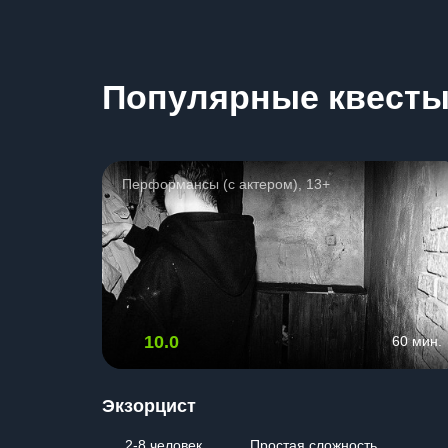
Популярные квест
Перформансы (с актером), 13+
10.0
60 мин.
Экзорцист
2-8 человек
Простая сложность