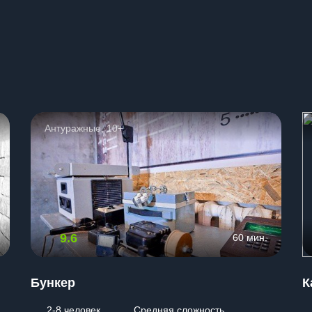
ы
Антуражные, 10+
9.6
60 мин.
Бункер
К
2-8 человек
Средняя сложность