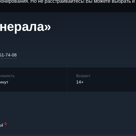
бронирования. Но не расстраивайтесь! Вы можете выбрать 
енерала»
51-74-08
ельность
Возраст
инут
14+
ы
0