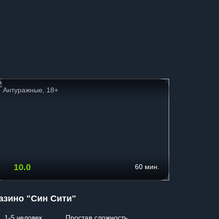
Антуражные, 18+
Перформ
10.0
10.
60 мин.
азино "Син Сити"
Чумной
1-5 человек
Простая сложность
2-8 чел