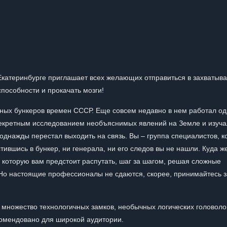
 Екатеринбурге приглашает всех желающих отправиться в захваты
способности и прокачать мозги!
тных бункеров времен СССР. Еще совсем недавно в нем работал од
секретным исследованием необъяснимых явлений на Земле и изуча
однажды перестал выходить на связь. Вы – группа специалистов, 
тившись в бункер, ни генерала, ни его следов вы не нашли. Куда ж
а, которую вам предстоит распутать, шаг за шагом, решая сложные
Но настоящие профессионалы не сдаются, скорее, принимайтесь з
 множество технологичных замков, необычных логических головоло
комендовано для широкой аудитории.