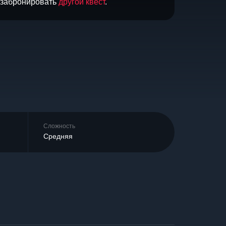
и забронировать
другой квест
.
Сложность
Средняя