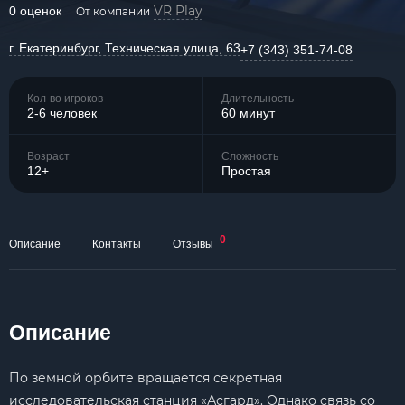
VR Play
0 оценок
От компании
г. Екатеринбург, Техническая улица, 63
+7 (343) 351-74-08
Кол-во игроков
Длительность
2-6 человек
60 минут
Возраст
Сложность
12+
Простая
0
Описание
Контакты
Отзывы
Описание
По земной орбите вращается секретная
исследовательская станция «Асгард». Однако связь со