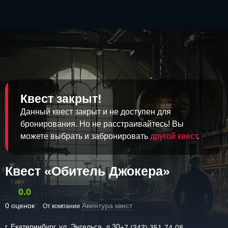
Квест закрыт!
Данный квест закрыт и не доступен для
бронирования. Но не расстраивайтесь! Вы
можете выбрать и забронировать
другой квест
.
Квест «Обитель Джокера»
0.0
0 оценок
Авентура квест
От компании
г. Екатеринбург, ул. Энгельса, д.30
+7 (343) 351-74-08