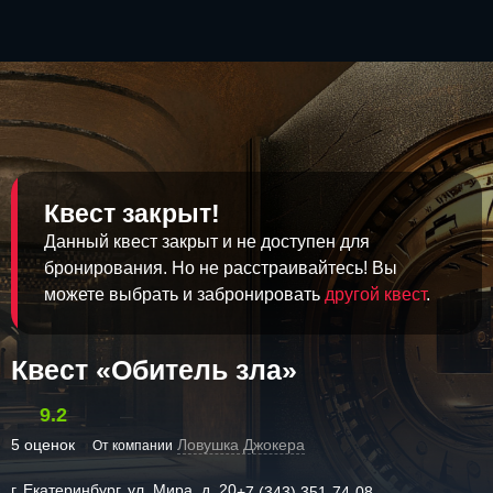
Квест закрыт!
Данный квест закрыт и не доступен для
бронирования. Но не расстраивайтесь! Вы
можете выбрать и забронировать
другой квест
.
Квест «Обитель зла»
9.2
5 оценок
Ловушка Джокера
От компании
г. Екатеринбург, ул. Мира, д. 20
+7 (343) 351-74-08