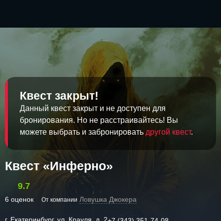
Квест закрыт!
Данный квест закрыт и не доступен для
бронирования. Но не расстраивайтесь! Вы
можете выбрать и забронировать
другой квест
.
Квест «Инферно»
9.7
6 оценок
Ловушка Джокера
От компании
г. Екатеринбург, ул. Крауля, д. 2
+7 (343) 351-74-08