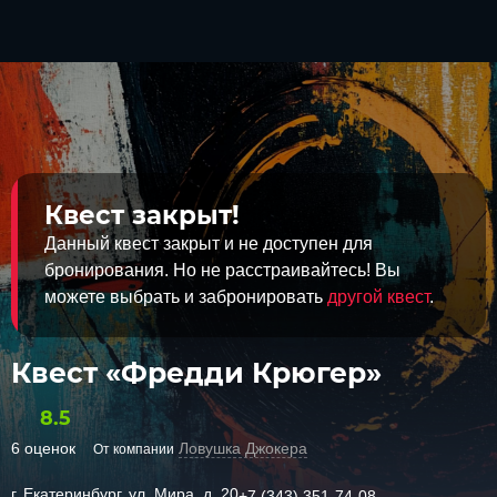
Квест закрыт!
Данный квест закрыт и не доступен для
бронирования. Но не расстраивайтесь! Вы
можете выбрать и забронировать
другой квест
.
Квест «Фредди Крюгер»
8.5
6 оценок
Ловушка Джокера
От компании
г. Екатеринбург, ул. Мира, д. 20
+7 (343) 351-74-08