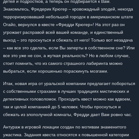
детей и подростков, а теперь он подбирается к Вам.
Знакомьтесь, Фредерик Крюгер – кровожадный злодей, некогда
терроризировавший небольшой городок в американском штате
Огайо, вернулся в квесте «Фредди Крюгер»! На этот раз он
угрожает расправой всей вашей команде, и единственный
выход – это проснуться и сбежать от него! Только вот незадача
– как все это сделать, если Вы заперты в собственном сне? Или
все это уже не сон, а жуткая реальность? Но в любом случае,
стоит помнить, что из самого страшного лабиринта можно
выбраться, если хорошенько пораскинуть мозгами.
Итак, новая игра от уральской компании предлагает побороться
с собственными страхами в лучших традициях мистических и
детективных головоломок. Проходить квест можно как вдвоем,
так и целой компанией до 5 человек. Чтобы проснуться и
сбежать из злополучной комнаты, Фредди дает Вам ровно час.
Антураж в игровой локации создан по мотивам знаменитого
ужастика. Задания квеста относятся к повышенной категории