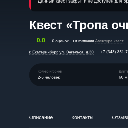
Данный квест закрыт и не доступен для 
Квест «Тропа о
0.0
0 оценок
Авентура квест
От компании
+7 (343) 351-
г. Екатеринбург, ул. Энгельса, д.30
Кол-во игроков
Длит
2-6 человек
60 м
Описание
Контакты
Отзыв