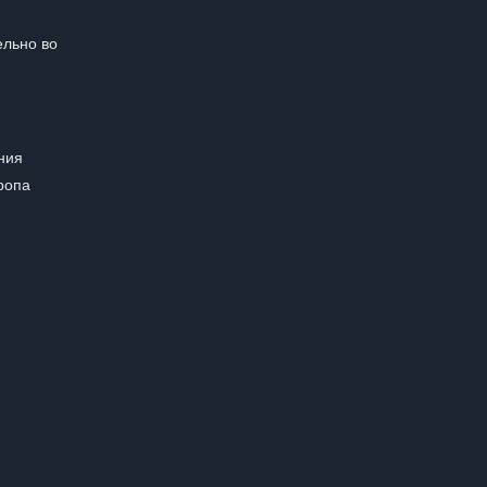
ельно во
ния
ропа