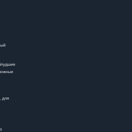
рый
аблудшие
сложные
, для
о