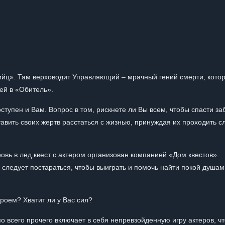
йц». Там верховодит Управляющий – мрачный гений смерти, кото
дей в «Обитель».
ступен и Вам. Вопрос в том, рискнете ли Вы всем, чтобы спасти з
тавить своих жертв расстаться с жизнью, принуждая их проходить 
ь в лед квест с актером организован компанией «Дом квестов».
к следует постараться, чтобы выиграть и помочь найти покой душам
роем? Хватит ли у Вас сил?
о всего прочего включает в себя непревзойденную игру актеров, чт