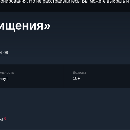
бронирования. Но не расстраивайтесь! Вы можете выбрать 
чищения»
74-08
ельность
Возраст
инут
18+
ы
0