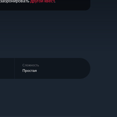
и забронировать
другой квест
.
Сложность
Простая