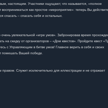
вым, настоящим. Участники ощущают, что называется, «полное
т восприниматься как простое «мероприятие»: теперь Вы действит
я спасать – спасать себя и остальных.
но очень увлекательной «игре умов». Забронировав время прохожде
ть на скидку от организаторов – «Дом квестов». Пройдите квест «Т
тесь с Управляющим в битве умов! Главное верить в себя и своих
ет помешать Вашей победе.
 правом. Служит исключительно для иллюстрации и не отражает