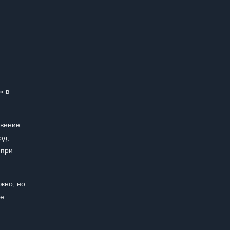
» в
овение
од,
 при
жно, но
не