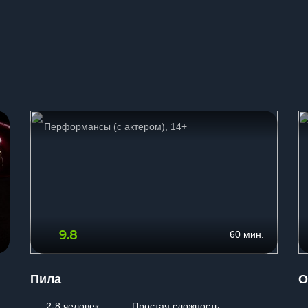
ы
Перформансы (с актером), 14+
9.8
60 мин.
Пила
О
2-8 человек
Простая сложность