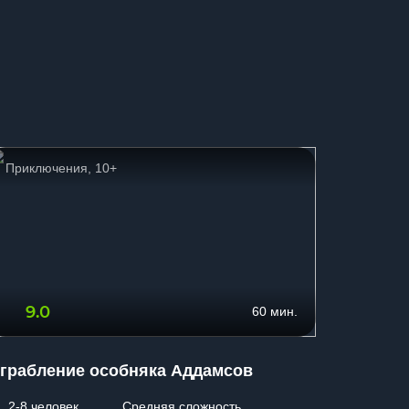
Приключения, 10+
Фантаст
9.0
9.5
60 мин.
грабление особняка Аддамсов
Звездн
2-8 человек
Средняя сложность
2-8 чел