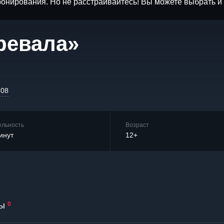
бронирования. Но не расстраивайтесь! Вы можете выбрать 
ревала»
-08
ельность
Возраст
инут
12+
ы
0