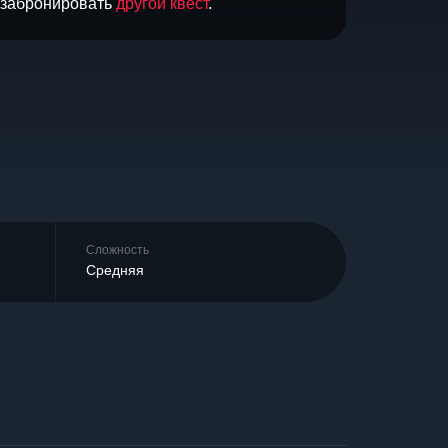
и забронировать
другой квест
.
Сложность
Средняя