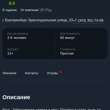
0.0
0 оценок
VR Play
От компании
г. Екатеринбург, Красноуральская улица, 23
+7 (343) 351-74-08
Кол-во игроков
Длительность
2-6 человек
60 минут
Возраст
Сложность
12+
Простая
0
Описание
Контакты
Отзывы
Описание
Ночь. Заброшенная хижина в лесу. Паутина в углах, пыль на