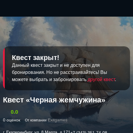
Квест закрыт!
Данный квест закрыт и не доступен для
бронирования. Но не расстраивайтесь! Вы
можете выбрать и забронировать
другой квест
.
Квест «Черная жемчужина»
0.0
0 оценок
Exitgames
От компании
г. Екатеринбург, ул. 8 Марта, д.171
+7 (343) 351-74-08