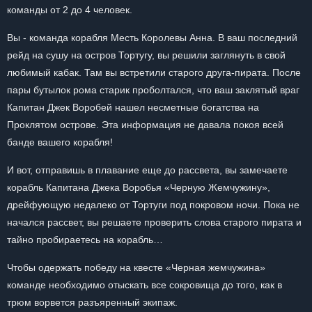
команды от 2 до 4 человек.
Вы - команда корабля Месть Королевы Анна. В ваш последний
рейд на сушу на остров Тортугу, вы решили заглянуть в свой
любимый кабак. Там вы встретили старого друга-пирата. После
пары бутылок рома старик проболтался, что ваш заклятый враг
Капитан Джек Воробей нашел несметные богатства на
Проклятом острове. Эта информация не давала покоя всей
банде вашего корабля!
И вот, отправишь в плавание еще до рассвета, вы замечаете
корабль Капитана Джека Воробья «Черную Жемчужину»,
дрейфующую недалеко от Тортуги под покровом ночи. Пока не
начался рассвет, вы решаете проверить слова старого пирата и
тайно пробираетесь на корабль…
Чтобы одержать победу на квесте «Черная жемчужина»
команде необходимо отыскать все сокровища до того, как в
трюм ворвется разъяренный экипаж.