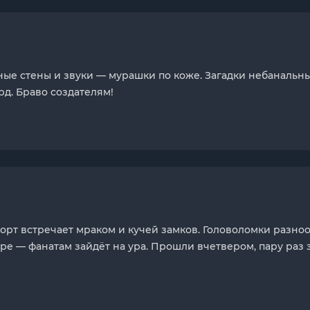
ые стены и звуки — мурашки по коже. Загадки небанальные
д. Браво создателям!
рт встречает мраком и кучей замков. Головоломки разноо
гре — фанатам зайдёт на ура. Прошли вчетвером, пару раз