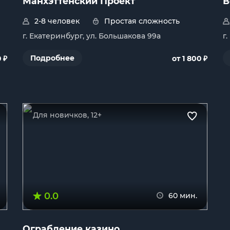
Манхэттенский Проект
В
2-8 человек
Простая сложность
г. Екатеринбург, ул. Большакова 99а
г
₽
₽
Подробнее
0
от 1 800
Для новичков, 12+
0.0
60 мин.
Ограбление казино