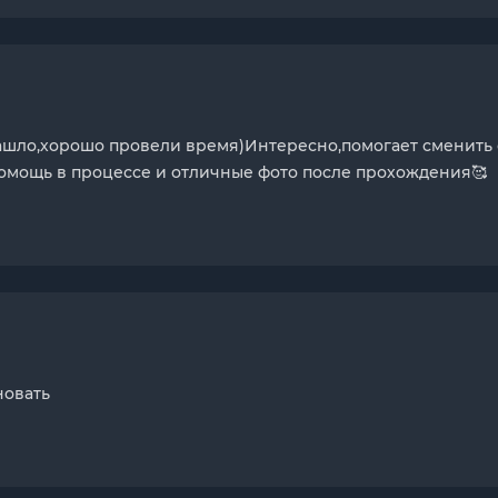
ашло,хорошо провели время)Интересно,помогает сменить 
помощь в процессе и отличные фото после прохождения🥰
новать