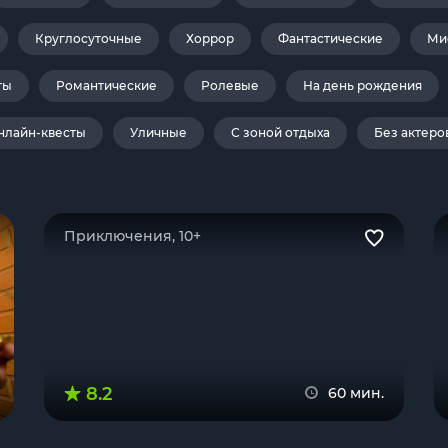
Круглосуточные
Хоррор
Фантастические
Ми
ты
Романтические
Ролевые
На день рождения
нлайн-квесты
Уличные
С зоной отдыха
Без актеро
Приключения, 10+
8.2
60 мин.