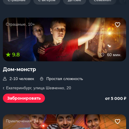
Страшные
С актером
Детские
Семейные
Дл
Страшные, 10+
9.8
60 мин.
Дом-монстр
2-10 человек
Простая сложность
г. Екатеринбург, улица Шевченко, 20
₽
Забронировать
от 5 000
Приключения, 8+