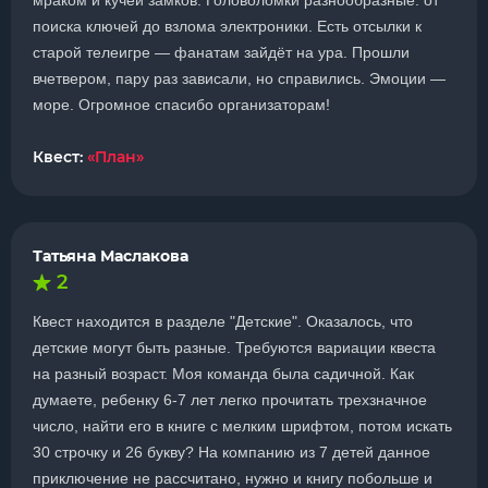
мраком и кучей замков. Головоломки разнообразные: от
поиска ключей до взлома электроники. Есть отсылки к
старой телеигре — фанатам зайдёт на ура. Прошли
вчетвером, пару раз зависали, но справились. Эмоции —
море. Огромное спасибо организаторам!
Квест:
«План»
Татьяна Маслакова
2
Квест находится в разделе "Детские". Оказалось, что
детские могут быть разные. Требуются вариации квеста
на разный возраст. Моя команда была садичной. Как
думаете, ребенку 6-7 лет легко прочитать трехзначное
число, найти его в книге с мелким шрифтом, потом искать
30 строчку и 26 букву? На компанию из 7 детей данное
приключение не рассчитано, нужно и книгу побольше и